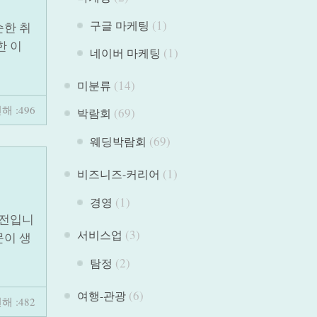
(1)
구글 마케팅
순한 취
한 이
(1)
네이버 마케팅
(14)
미분류
해 :496
(69)
박람회
(69)
웨딩박람회
(1)
비즈니즈-커리어
(1)
경영
도전입니
(3)
서비스업
문이 생
(2)
탐정
(6)
여행-관광
해 :482