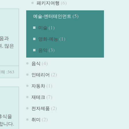
(6)
패키지여행
(5)
예술-엔터테인먼트
(1)
미술
라움과
(1)
영화-예능
, 많은
(3)
음악
(4)
음식
해 :363
(2)
인테리어
(1)
자동차
(7)
재테크
(2)
전자제품
 휴식을
(2)
취미
합니다.