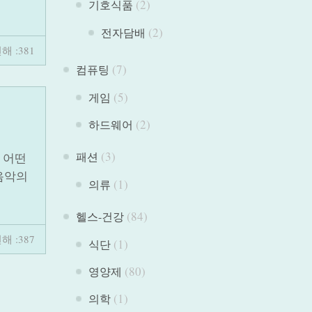
(2)
기호식품
(2)
전자담배
해 :381
(7)
컴퓨팅
(5)
게임
(2)
하드웨어
(3)
패션
 어떤
음악의
(1)
의류
(84)
헬스-건강
해 :387
(1)
식단
(80)
영양제
(1)
의학