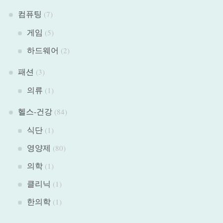
컴퓨팅
(7)
게임
(5)
하드웨어
(2)
패션
(3)
의류
(1)
헬스-건강
(84)
식단
(1)
영양제
(80)
의학
(1)
클리닉
(1)
한의학
(1)